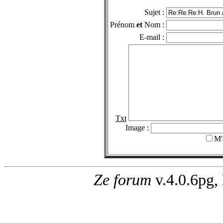
Sujet :
Prénom
et
Nom :
E-mail :
Txt
Image :
M'
Ze forum
v.4.0.6pg