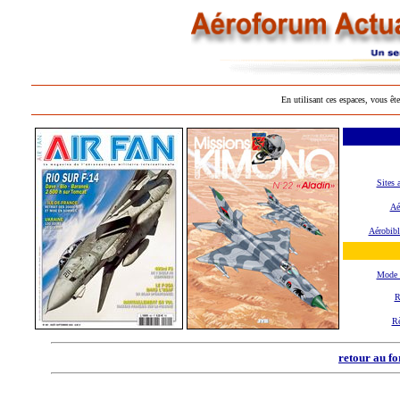
En utilisant ces espaces, vous ête
Sites 
Aé
Aérobibl
Mode 
R
R
retour au f