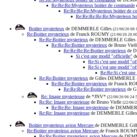
Re:Re:Re:Mysterieux boitier de commande
Re:Re:Re:Re:Mysterieux boitier de 
Re:Re:Re:Re:Re:Mysterieux bo
Boitier mysterieux
de DEMMERLE Gilles
(21/06/26 08:
Re:Boitier mysterieux
de Franck ROUMY
(21/06/26 20:0
Re:Re:Boitier mysterieux
de DEMMERLE Gilles
Re:Re:Re:Boitier mysterieux
de Bruno Viel
Re:Re:Re:Re:Boitier mysterieux
de D
Si c'est une modif "officielle"
d
Re:Si c'est une modif "off
Re:Si c'est une modif "off
Re:Re:Si c'est une 
Re:Re:Boitier mysterieux
de Gilles DEMMERLE
Re:Re:Re:Boitier mysterieux
de Franck 
Re:Re:Re:Re:Boitier mysterieux
de G
Re: Image mysterieuse
de *JNV*
(22/06/26 06:24:
Re:Re: Image mysterieuse
de Bruno Vielle
(22/06/2
Re:Re:Re: Image mysterieuse
de DEMMERL
Re:Re: Image mysterieuse
de DEMMERLE Gille
Boitier mysterieux avion Mercure
de DEMMERLE Gill
Re:Boitier mysterieux avion Mercure
de Franck ROU
Re:Re:Boitier mysterieux avion Mercure
de DEM