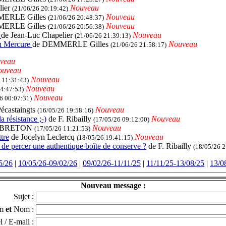
lier
Nouveau
(21/06/26 20:19:42)
MERLE Gilles
Nouveau
(21/06/26 20:48:37)
MERLE Gilles
Nouveau
(21/06/26 20:56:38)
e
de Jean-Luc Chapelier
Nouveau
(21/06/26 21:39:13)
on Mercure
de DEMMERLE Gilles
Nouveau
(21/06/26 21:58:17)
veau
ouveau
Nouveau
 11:31:43)
Nouveau
14:47:53)
Nouveau
6 00:07:31)
Pécastaingts
Nouveau
(16/05/26 19:58:16)
la résistance ;-)
de F. Ribailly
Nouveau
(17/05/26 09:12:00)
in BRETON
Nouveau
(17/05/26 11:21:53)
ttre
de Jocelyn Leclercq
Nouveau
(18/05/26 19:41:15)
t de percer une authentique boîte de conserve ?
de F. Ribailly
(18/05/26 2
5/26
|
10/05/26-09/02/26
|
09/02/26-11/11/25
|
11/11/25-13/08/25
|
13/0
Nouveau message :
Sujet :
om
et
Nom :
l / E-mail :