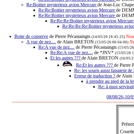
Re:Boitier mysterieux avion Mercure
de Jean-Luc Chape
Re:Re:Boitier mysterieux avion Mercure
de DEM
Re:Re:Boitier mysterieux avion Mercure
de DEM
Re:Re:Re:Boitier mysterieux avion Mercur
Re:Re:Re:Re:Boitier mysterieux avi
Boite de conserve
de Pierre Pécastaingts
Nou
(14/05/26 18:45:25)
A vue de nez....
de Alain BRETON
N
(15/05/26 00:04:00)
Re:A vue de nez....
de Pierre Pécastaingts
(15/05/26
Re:Re:A vue de nez....
de *JNV*
(15/05/26 
Et les autres ???
de Alain BRETON
(16/05/2
Re:Et les autres ???
de Pierre 
Re: les souris aussi faisaient de 
Erreur de traduction ?
de Ala
à prendre au pied de la le
Re: à quoi servirai
08/08/26-10/0
Prén
Courrie