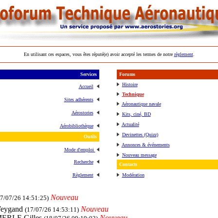
En utilisant ces espaces, vous êtes réputé(e) avoir accepté les termes de notre
règlement
.
Services
Forums
Histoire
Accueil
Technique
Sites adhérents
Aéronautique navale
Aérostories
Kits, ciné, BD
Actualité
Aérobibliothèque
Devinettes (Quizz)
Outils
Annonces & événements
Mode d'emploi
Nouveau message
Recherche
Contacts
Règlement
Modération
Nouveau
17/07/26 14:51:25)
Weygand
Nouveau
(17/07/26 14:53:11)
ERLE Gilles
Nouveau