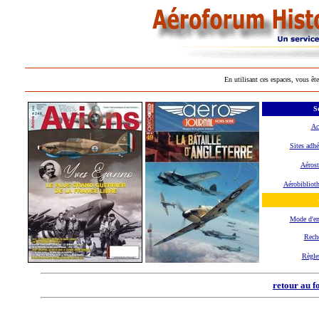
En utilisant ces espaces, vous ête
Se
Ac
Sites adhé
Aérost
Aérobibliot
Mode d'e
Rech
Règle
retour au f