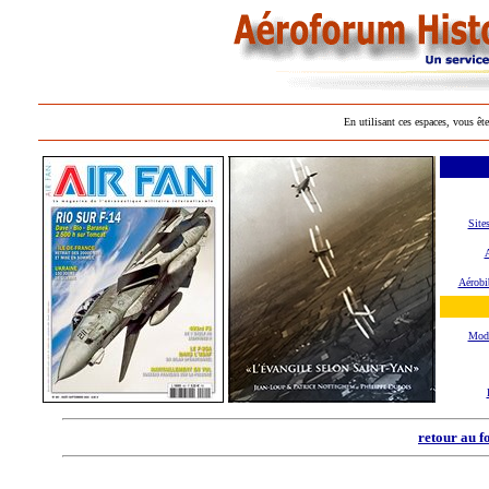
En utilisant ces espaces, vous ête
Site
A
Aérobi
Mod
retour au f