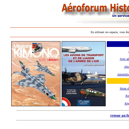
En utilisant ces espaces, vous ête
Sites ad
Aéro
Aérobibli
Mode d
Re
Règ
retour au f