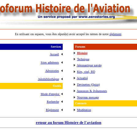
En utilisant ces espaces, vous êtes réputé(e) avoir accepté les termes de notre
règlement
.
Services
Forums
Histoire
Accueil
Technique
Sites adhérents
Aéronautique navale
Aérostories
Kits, ciné, BD
Actualité
Aérobibliothèque
Devinettes (Quizz)
Outils
Annonces & événements
Mode d'emploi
Nouveau message
Recherche
Contacts
Règlement
Modération
retour au forum Histoire de l'aviation