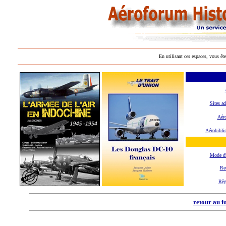
En utilisant ces espaces, vous ête
Sites ad
Aéro
Aérobibli
Mode d
Re
Règ
retour au f