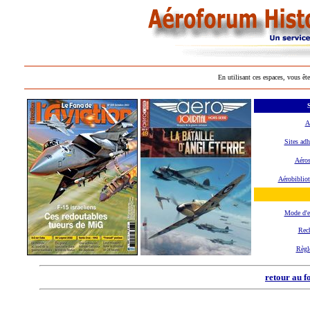
En utilisant ces espaces, vous ête
S
A
Sites adh
Aéros
Aérobiblio
Mode d'
Rec
Règl
retour au f