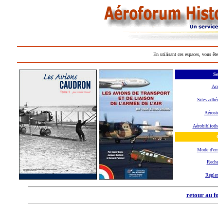
En utilisant ces espaces, vous ête
Se
Acc
Sites adhé
Aérost
Aérobiblioth
Mode d'e
Reche
Règle
retour au f