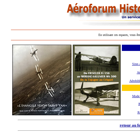
En utilisant ces espaces, vous ête
Sites 
Aé
Aérobibl
Mode 
R
R
retour au f