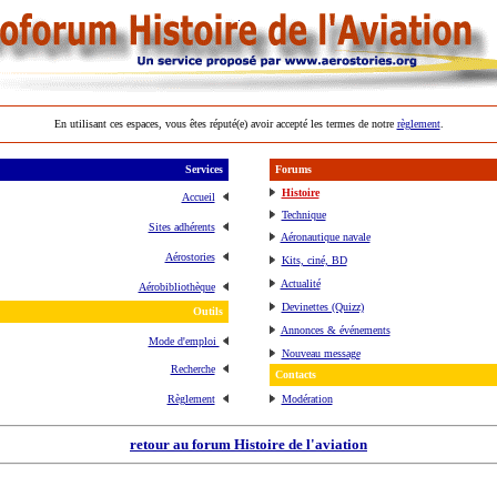
En utilisant ces espaces, vous êtes réputé(e) avoir accepté les termes de notre
règlement
.
Services
Forums
Histoire
Accueil
Technique
Sites adhérents
Aéronautique navale
Aérostories
Kits, ciné, BD
Actualité
Aérobibliothèque
Devinettes (Quizz)
Outils
Annonces & événements
Mode d'emploi
Nouveau message
Recherche
Contacts
Règlement
Modération
retour au forum Histoire de l'aviation