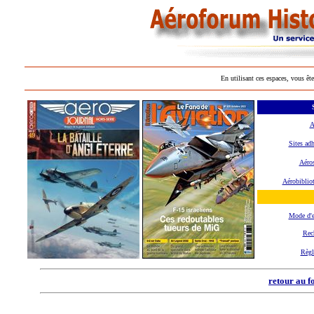
En utilisant ces espaces, vous ête
A
Sites adh
Aéros
Aérobiblio
Mode d'
Rec
Règl
retour au f