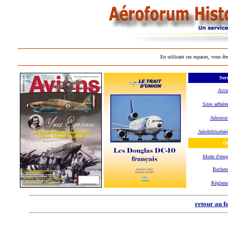
En utilisant ces espaces, vous ête
Serv
Accu
Sites adhére
Aérostor
Aérobibliothè
Ou
Mode d'emp
Recher
Règleme
retour au f