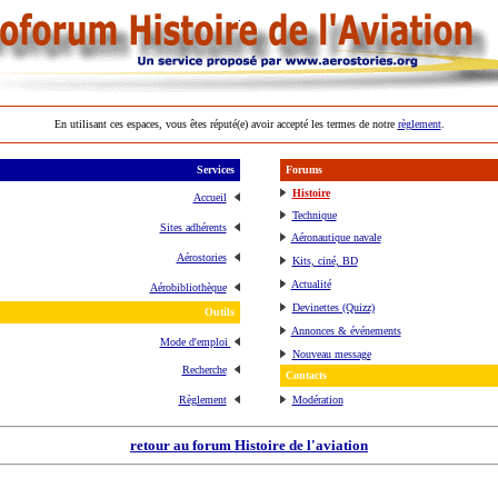
En utilisant ces espaces, vous êtes réputé(e) avoir accepté les termes de notre
règlement
.
Services
Forums
Histoire
Accueil
Technique
Sites adhérents
Aéronautique navale
Aérostories
Kits, ciné, BD
Actualité
Aérobibliothèque
Devinettes (Quizz)
Outils
Annonces & événements
Mode d'emploi
Nouveau message
Recherche
Contacts
Règlement
Modération
retour au forum Histoire de l'aviation