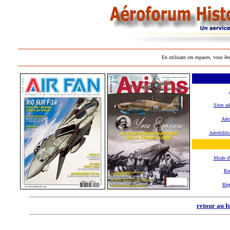
En utilisant ces espaces, vous ête
Sites ad
Aéro
Aérobibli
Mode d
Re
Règ
retour au f