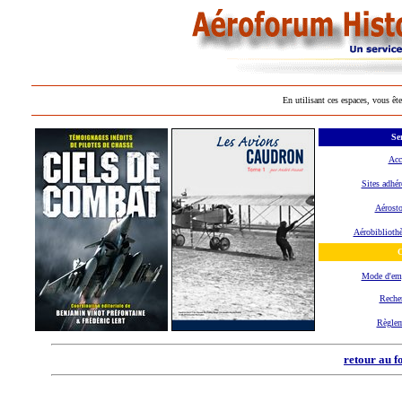
En utilisant ces espaces, vous ête
Se
Acc
Sites adhér
Aérosto
Aérobiblioth
O
Mode d'em
Reche
Règle
retour au f