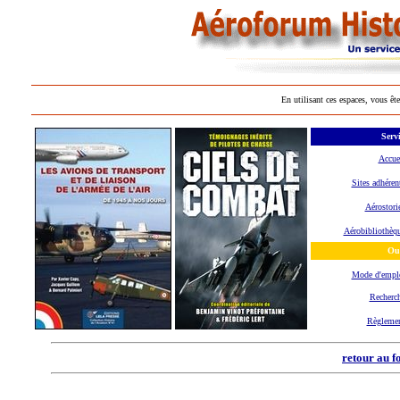
En utilisant ces espaces, vous ête
Servi
Accue
Sites adhéren
Aérostori
Aérobibliothèq
Out
Mode d'empl
Recherc
Règleme
retour au f