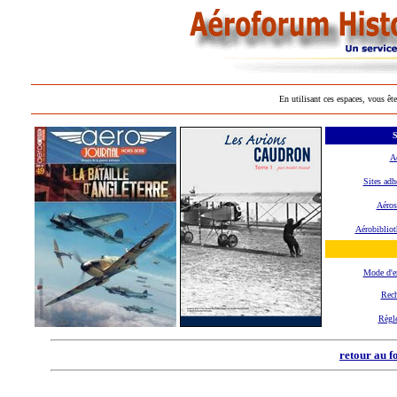
En utilisant ces espaces, vous ête
S
A
Sites adh
Aéros
Aérobibliot
Mode d'
Rech
Règl
retour au f