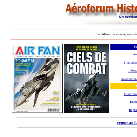
En utilisant ces espaces, vous ête
Se
Acc
Sites adhé
Aérost
Aérobiblioth
Mode d'e
Reche
Règle
retour au f