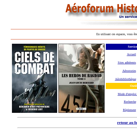
En utilisant ces espaces, vous ête
Service
Accueil
Sites adhérents
Aérostories
Aérobibliothèque
Outil
Mode d'emplo
Recherche
Règlement
retour au f