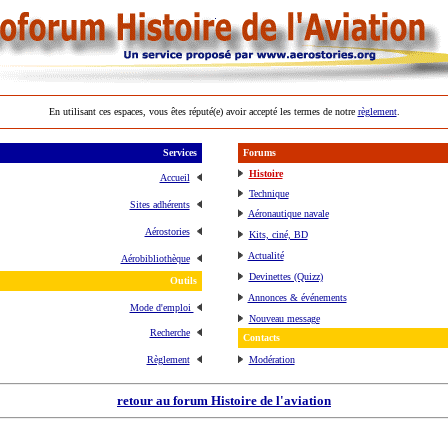
En utilisant ces espaces, vous êtes réputé(e) avoir accepté les termes de notre
règlement
.
Services
Forums
Histoire
Accueil
Technique
Sites adhérents
Aéronautique navale
Aérostories
Kits, ciné, BD
Actualité
Aérobibliothèque
Devinettes (Quizz)
Outils
Annonces & événements
Mode d'emploi
Nouveau message
Recherche
Contacts
Règlement
Modération
retour au forum Histoire de l'aviation