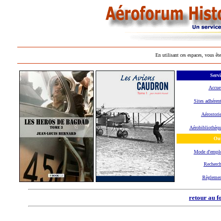
En utilisant ces espaces, vous ête
Servi
Accue
Sites adhéren
Aérostori
Aérobibliothèq
Out
Mode d'empl
Recherc
Règlemen
retour au f