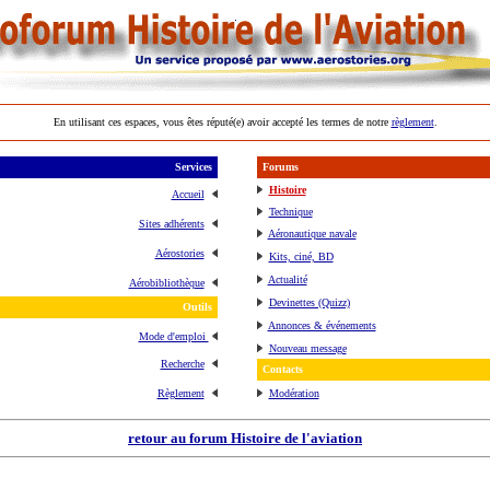
En utilisant ces espaces, vous êtes réputé(e) avoir accepté les termes de notre
règlement
.
Services
Forums
Histoire
Accueil
Technique
Sites adhérents
Aéronautique navale
Aérostories
Kits, ciné, BD
Actualité
Aérobibliothèque
Devinettes (Quizz)
Outils
Annonces & événements
Mode d'emploi
Nouveau message
Recherche
Contacts
Règlement
Modération
retour au forum Histoire de l'aviation