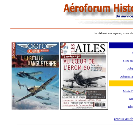
En utilisant ces espaces, vous ête
A
Sites ad
Aéro
Aérobiblio
Mode d'
Rec
Règ
retour au f