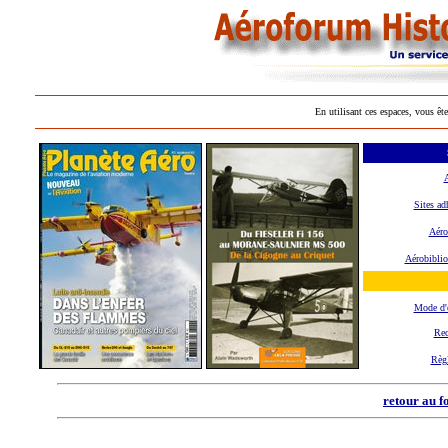
En utilisant ces espaces, vous ête
A
Sites ad
Aéro
Aérobiblio
Mode d'
Rec
Règ
retour au f