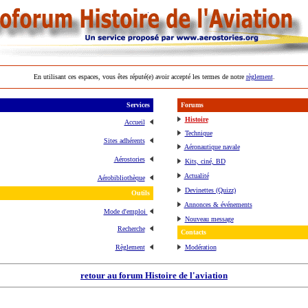
En utilisant ces espaces, vous êtes réputé(e) avoir accepté les termes de notre
règlement
.
Services
Forums
Histoire
Accueil
Technique
Sites adhérents
Aéronautique navale
Aérostories
Kits, ciné, BD
Actualité
Aérobibliothèque
Devinettes (Quizz)
Outils
Annonces & événements
Mode d'emploi
Nouveau message
Recherche
Contacts
Règlement
Modération
retour au forum Histoire de l'aviation