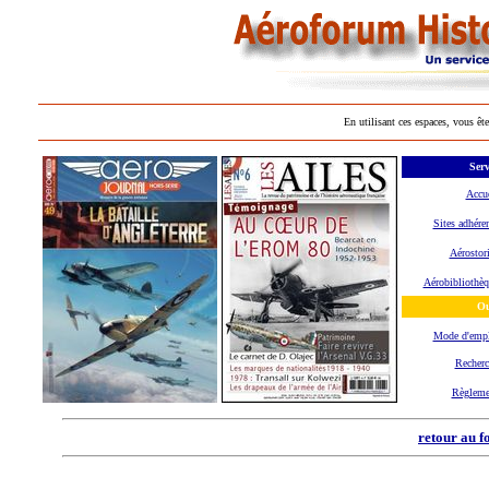
En utilisant ces espaces, vous ête
Serv
Accue
Sites adhére
Aérostor
Aérobibliothèq
Ou
Mode d'emp
Recherc
Règleme
retour au f