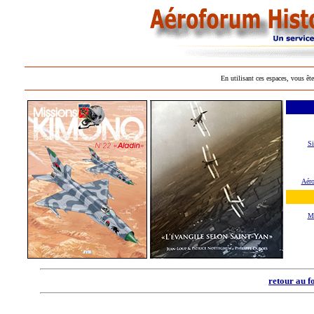
En utilisant ces espaces, vous ête
Si
Aéro
M
retour au f