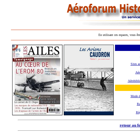
En utilisant ces espaces, vous ête
Sites a
Aér
Aérobibli
Mode d
Re
Rè
retour au f