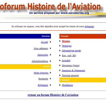
En utilisant ces espaces, vous êtes réputé(e) avoir accepté les termes de notre
règlement
.
Services
Forums
Histoire
Accueil
Technique
Sites adhérents
Aéronautique navale
Aérostories
Kits, ciné, BD
Actualité
Aérobibliothèque
Devinettes (Quizz)
Outils
Annonces & événements
Mode d'emploi
Nouveau message
Recherche
Contacts
Règlement
Modération
retour au forum Histoire de l'aviation