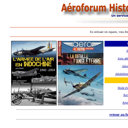
En utilisant ces espaces, vous ête
A
Sites adh
Aéros
Aérobiblio
Mode d'
Rec
Règl
retour au f