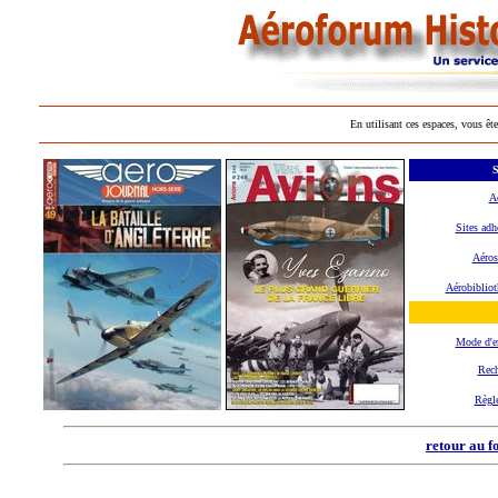
En utilisant ces espaces, vous ête
S
A
Sites adh
Aéros
Aérobibliot
Mode d'
Rech
Règl
retour au f