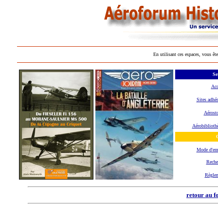
En utilisant ces espaces, vous ête
Se
Acc
Sites adhér
Aérosto
Aérobiblioth
O
Mode d'em
Reche
Règle
retour au f