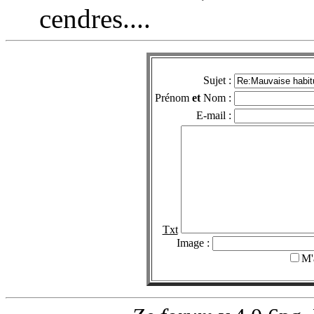
cendres....
Sujet :
Prénom
et
Nom :
E-mail :
Txt
Image :
M'