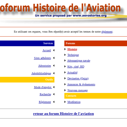
En utilisant ces espaces, vous êtes réputé(e) avoir accepté les termes de notre
règlement
.
Services
Forums
Histoire
Accueil
Technique
Sites adhérents
Aéronautique navale
Aérostories
Kits, ciné, BD
Actualité
Aérobibliothèque
Devinettes (Quizz)
Outils
Annonces & événements
Mode d'emploi
Nouveau message
Recherche
Contacts
Règlement
Modération
retour au forum Histoire de l'aviation