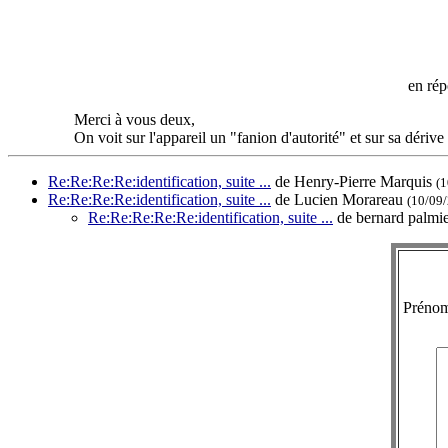
en ré
Merci à vous deux,
On voit sur l'appareil un "fanion d'autorité" et sur sa dérive
Re:Re:Re:Re:identification, suite ...
de Henry-Pierre Marquis
(1
Re:Re:Re:Re:identification, suite ...
de Lucien Morareau
(10/09/
Re:Re:Re:Re:Re:identification, suite ...
de bernard palmi
Préno