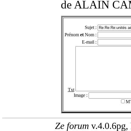
de ALAIN C
Sujet :
Prénom
et
Nom :
E-mail :
Txt
Image :
M'
Ze forum
v.4.0.6pg