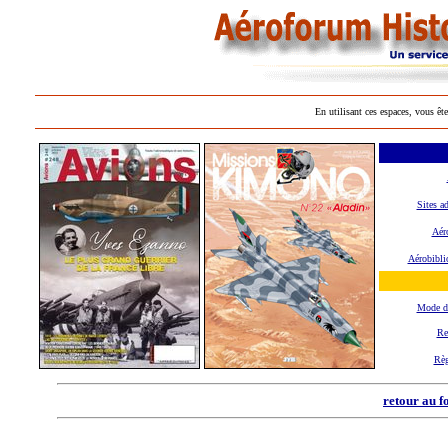
En utilisant ces espaces, vous ête
Sites a
Aéro
Aérobibli
Mode d
Re
Règ
retour au f