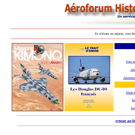
En utilisant ces espaces, vous ête
Sites a
Aér
Aérobibli
Mode d
Re
Rè
retour au f