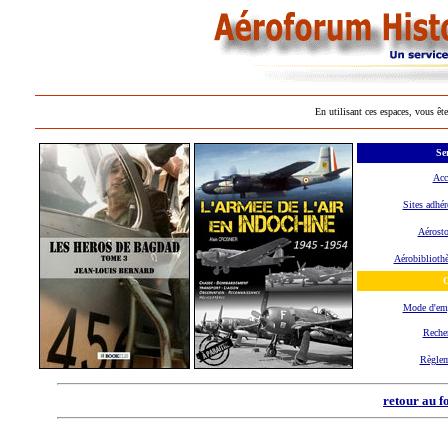
En utilisant ces espaces, vous ête
Se
Acc
Sites adhér
Aérosto
Aérobiblioth
O
Mode d'em
Reche
Règle
retour au f