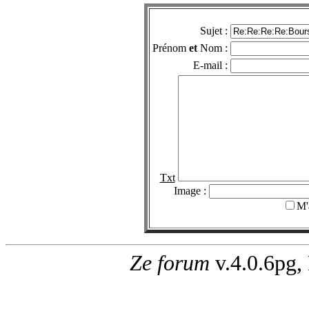
Sujet :
Prénom
et
Nom :
E-mail :
Txt
Image :
M'
Ze forum
v.4.0.6pg