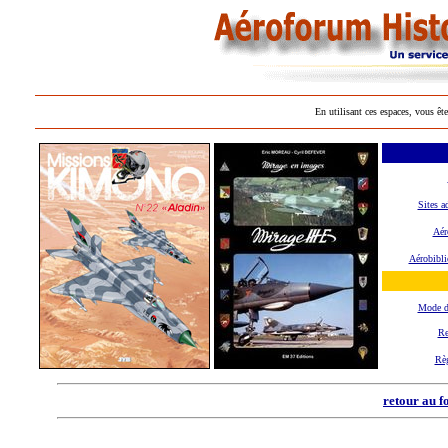
En utilisant ces espaces, vous ête
Sites a
Aér
Aérobibli
Mode d
Re
Rè
retour au f