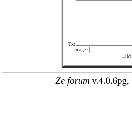
Txt
Image :
M'
Ze forum
v.4.0.6pg