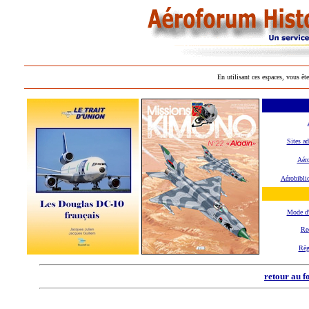
En utilisant ces espaces, vous ête
Sites ad
Aéro
Aérobibli
Mode d
Re
Règ
retour au f