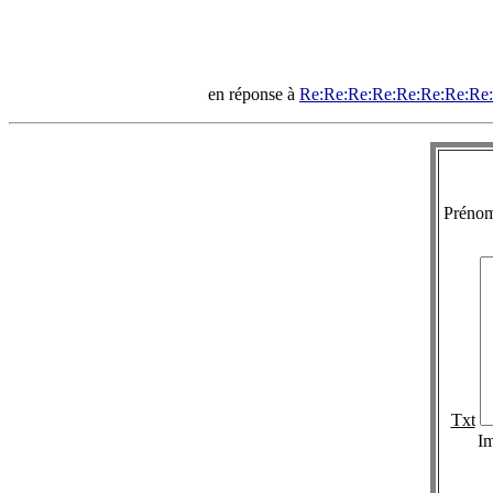
en réponse à
Re:Re:Re:Re:Re:Re:Re:Re:Re
Préno
Txt
I