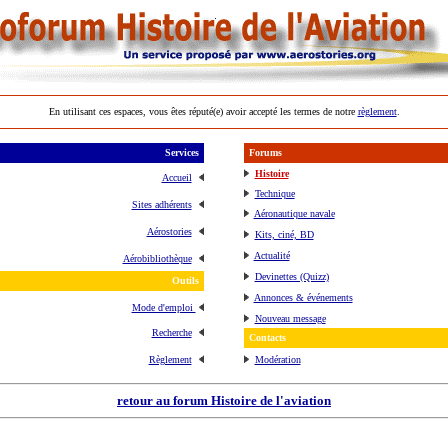
En utilisant ces espaces, vous êtes réputé(e) avoir accepté les termes de notre
règlement
.
Services
Forums
Histoire
Accueil
Technique
Sites adhérents
Aéronautique navale
Aérostories
Kits, ciné, BD
Actualité
Aérobibliothèque
Devinettes (Quizz)
Outils
Annonces & événements
Mode d'emploi
Nouveau message
Recherche
Contacts
Règlement
Modération
retour au forum Histoire de l'aviation