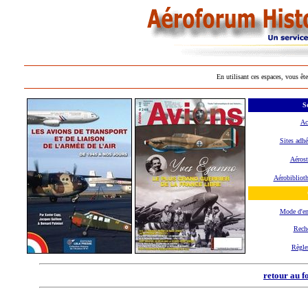
En utilisant ces espaces, vous ête
Se
Ac
Sites adhé
Aérost
Aérobibliot
Mode d'e
Rech
Règle
retour au f