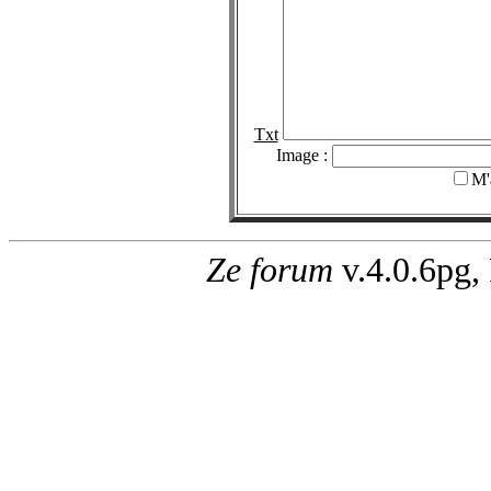
Txt
Image :
M'
Ze forum
v.4.0.6pg