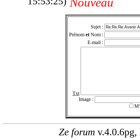
15:53:25)
Nouveau
Sujet :
Prénom
et
Nom :
E-mail :
Txt
Image :
M'
Ze forum
v.4.0.6pg