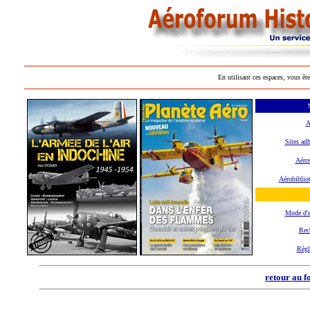
En utilisant ces espaces, vous ête
A
Sites adh
Aéros
Aérobiblio
Mode d'
Rec
Règl
retour au f