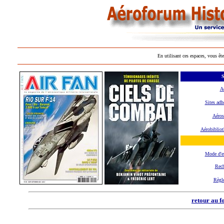
En utilisant ces espaces, vous ête
S
A
Sites adh
Aéros
Aérobibliot
Mode d'
Rech
Règl
retour au f