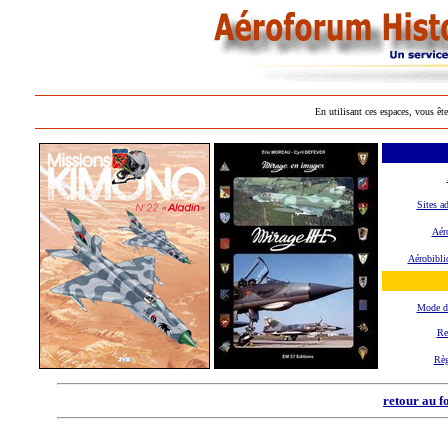
En utilisant ces espaces, vous ête
Sites a
Aéro
Aérobibli
Mode d
Re
Règ
retour au f