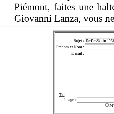
Piémont, faites une halte
Giovanni Lanza, vous ne l
Sujet :
Prénom
et
Nom :
E-mail :
Txt
Image :
M'