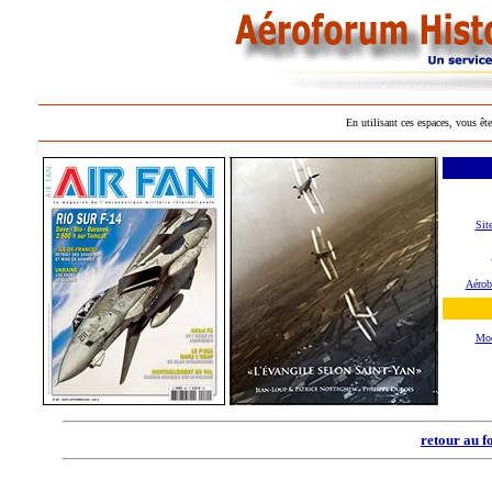
En utilisant ces espaces, vous ête
Sit
Aérob
Mod
retour au f