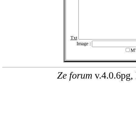
Txt
Image :
M'
Ze forum
v.4.0.6pg