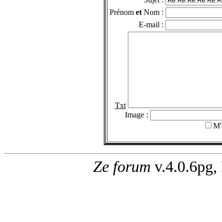
Prénom
et
Nom :
E-mail :
Txt
Image :
M'
Ze forum
v.4.0.6pg