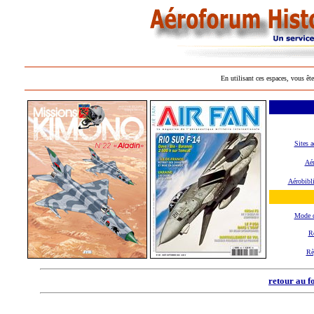
En utilisant ces espaces, vous ête
Sites a
Aér
Aérobibl
Mode 
R
Rè
retour au f