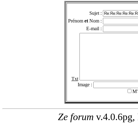
Sujet :
Prénom
et
Nom :
E-mail :
Txt
Image :
M'
Ze forum
v.4.0.6pg