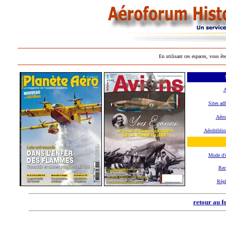
En utilisant ces espaces, vous ête
A
Sites ad
Aéros
Aérobiblio
Mode d'
Rec
Règ
retour au f