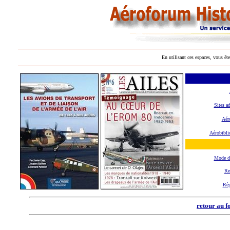
En utilisant ces espaces, vous ête
Sites a
Aéro
Aérobibli
Mode d
Re
Règ
retour au f