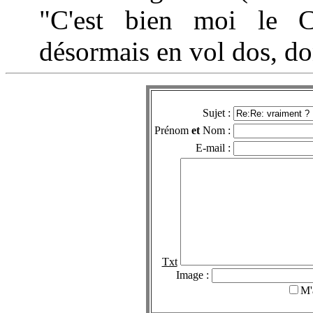
"C'est bien moi le
désormais en vol dos, do
Sujet :
Prénom
et
Nom :
E-mail :
Txt
Image :
M'