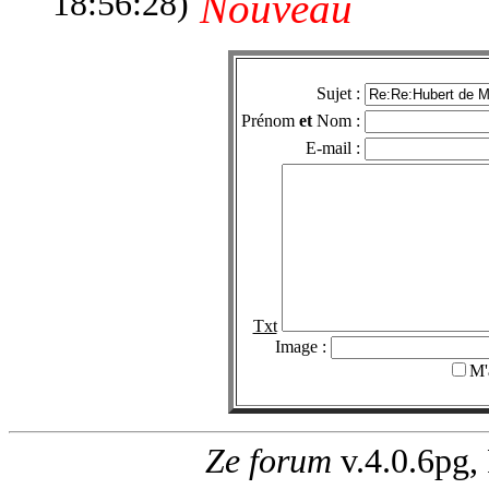
18:56:28)
Nouveau
Sujet :
Prénom
et
Nom :
E-mail :
Txt
Image :
M'
Ze forum
v.4.0.6pg