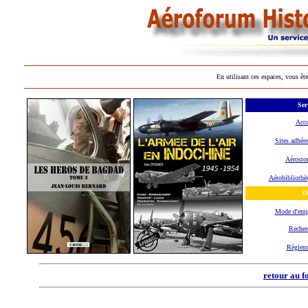
En utilisant ces espaces, vous ête
Ser
Accu
Sites adhére
Aérostor
Aérobibliothè
O
Mode d'em
Recher
Règlem
retour au f